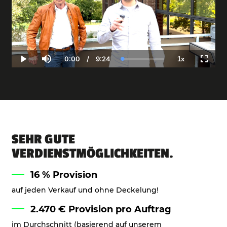
0:00
/
9:24
1x
Current
Duration
Loaded
:
Play
Mute
Playback
Fullscr
Time
0.00%
Rate
SEHR GUTE
VERDIENSTMÖGLICHKEITEN.
16 % Provision
auf jeden Verkauf und ohne Deckelung!
2.470 € Provision pro Auftrag
im Durchschnitt (basierend auf unserem